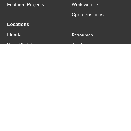
Featured Projects
Work with Us
Open Positions
Locations
Florida
Resources
West Virginia
Articles
Tennessee
News
Kentucky
© 2025 East & Westbrook |
502.222.0303
|
Privacy Policy
Get a Project Estimate
Back To Top