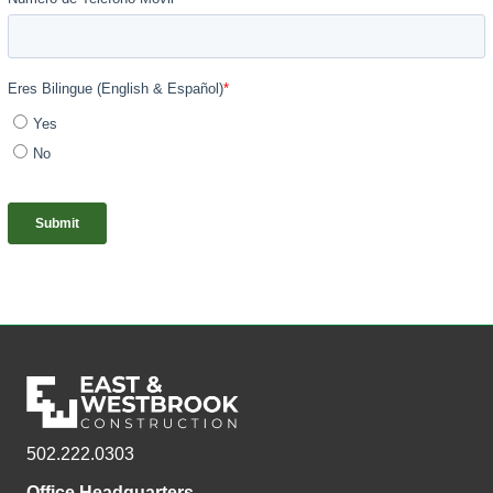
502.222.0303
Office Headquarters