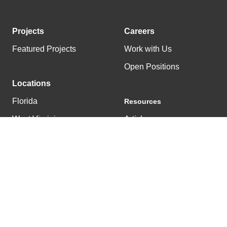
Projects
Careers
Featured Projects
Work with Us
Open Positions
Locations
Florida
Resources
West Virginia
Articles
Tennessee
News
Kentucky
© 2025 East & Westbrook |
502.222.0303
|
Privacy Policy
Get a Project Estimate