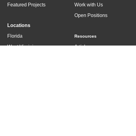
Featured Projects
Work with Us
Open Positions
Locations
Florida
Resources
West Virginia
Articles
Tennessee
News
Kentucky
© 2025 East & Westbrook |
502.222.0303
|
Privacy Policy
Get a Project Estimate
Back To Top